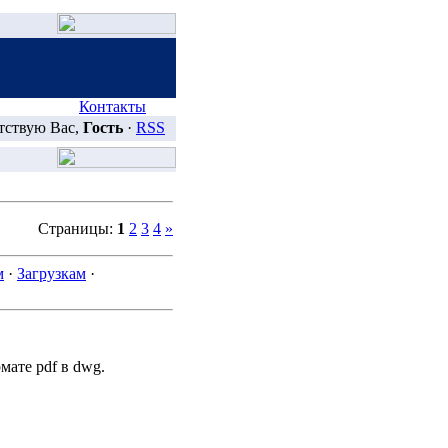
Контакты
тствую Вас,
Гость
·
RSS
Страницы:
1
2
3
4
»
м
·
Загрузкам
·
мате pdf в dwg.