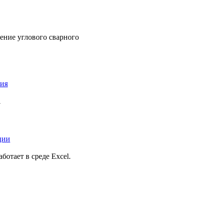
ние углового сварного
тия
.
ции
отает в среде Excel.