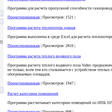
Программа для расчета пропускной способности газопровода
Проектировщикам
|
Просмотров:
1521
|
Программа расчета теплопотерь здания
Программа выполнена в среде Excel для расчета теплопотерь
2]
Проектировщикам
|
Просмотров:
2816
|
Программа расчета теплого водяного пола
Программа расчета теплого водяного пола Valtec предназн
не только, всем тем кто сталкивается с устройством теплых 
обогреваемых площадок.
Проектировщикам
|
Просмотров:
1947
|
Расчет категории помещений
Программа рассчитывает категорию помещений по НПБ 105
Проектировщикам
|
Просмотров:
998
|