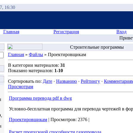
7, 16:30
Главная
Регистрация
Вход
Приве
Строительные программы
Главная
»
Файлы
» Проектировщикам
В категории материалов:
31
Показано материалов:
1-10
Сортировать по:
Дате
·
Названию
·
Рейтингу
·
Комментария
Просмотрам
Программа перевода pdf в dwg
ы
Условно-бесплатная программа для перевода чертежей в фор
,
Проектировщикам
|
Просмотров:
2376
|
и
Расчет пропускной способности газопровода